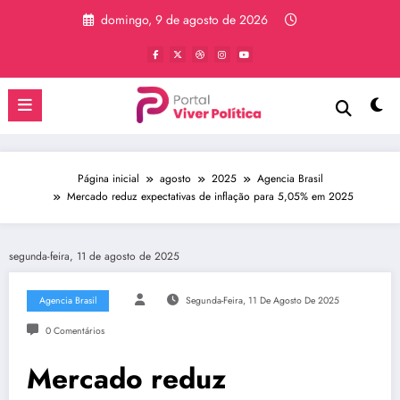
Pular
domingo, 9 de agosto de 2026
para
o
conteúdo
Página inicial
agosto
2025
Agencia Brasil
Mercado reduz expectativas de inflação para 5,05% em 2025
segunda-feira, 11 de agosto de 2025
Agencia Brasil
Segunda-Feira, 11 De Agosto De 2025
0 Comentários
Mercado reduz