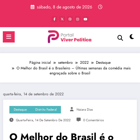
Pular
sábado, 8 de agosto de 2026
para
o
conteúdo
Página inicial
setembro
2022
Destaque
O Melhor do Brasil é o Brasileiro – Últimas semanas da comédia mais
engraçada sobre o Brasil
quarta-feira, 14 de setembro de 2022
Destaque
Distrito Federal
Naiara Dias
Quarta-Feira, 14 De Setembro De 2022
0 Comentários
O Melhor do Brasil é o