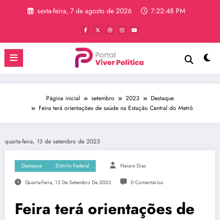
Pular
sexta-feira, 7 de agosto de 2026
7:22:49 PM
para
o
conteúdo
Página inicial
setembro
2023
Destaque
Feira terá orientações de saúde na Estação Central do Metrô
quarta-feira, 13 de setembro de 2023
Destaque
Distrito Federal
Naiara Dias
Quarta-Feira, 13 De Setembro De 2023
0 Comentários
Feira terá orientações de