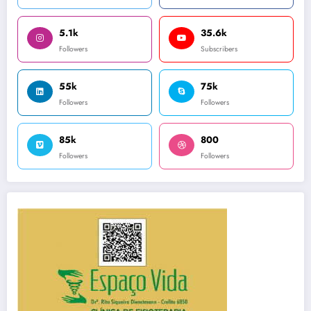
5.1k
35.6k
Followers
Subscribers
55k
75k
Followers
Followers
85k
800
Followers
Followers