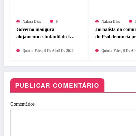
Naiara Dias
0
Naiara Dias
Governo inaugura
Jornalista da comu
alojamento estudantil do ITA
do Psol denuncia p
Ceará
e ameaças
Quinta-Feira, 9 De Abril De 2026
Quinta-Feira, 9 De Ab
PUBLICAR COMENTÁRIO
Comentários