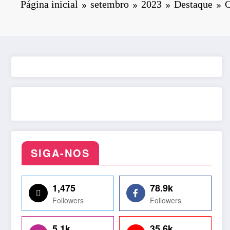
Página inicial
setembro
2023
Destaque
O
SIGA-NOS
1,475
78.9k
Followers
Followers
5.1k
35.6k