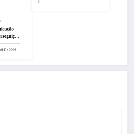
6
0
nicação
erseguição
ril De 2026