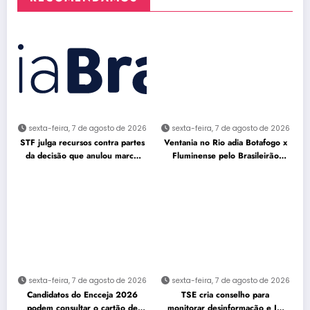
sexta-feira, 7 de agosto de 2026
sexta-feira, 7 de agosto de 2026
STF julga recursos contra partes
Ventania no Rio adia Botafogo x
da decisão que anulou marco
Fluminense pelo Brasileirão
temporal
Feminino
sexta-feira, 7 de agosto de 2026
sexta-feira, 7 de agosto de 2026
Candidatos do Encceja 2026
TSE cria conselho para
podem consultar o cartão de
monitorar desinformação e IA