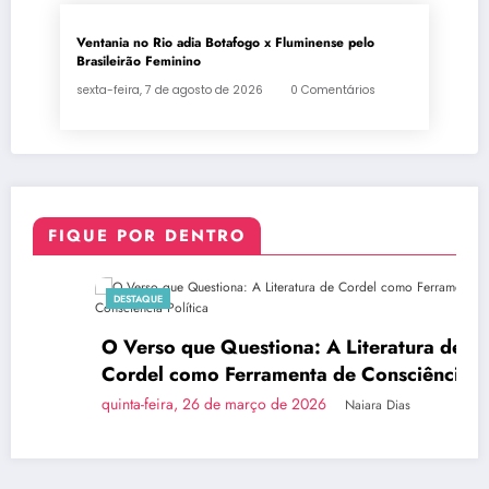
Ventania no Rio adia Botafogo x Fluminense pelo
Brasileirão Feminino
sexta-feira, 7 de agosto de 2026
0 Comentários
FIQUE POR DENTRO
DESTAQUE
O Verso que Questiona: A Literatura de
Cordel como Ferramenta de Consciência
Política
quinta-feira, 26 de março de 2026
Naiara Dias