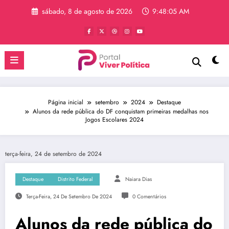
Pular
sábado, 8 de agosto de 2026
9:48:05 AM
para
o
conteúdo
Página inicial
setembro
2024
Destaque
Alunos da rede pública do DF conquistam primeiras medalhas nos
Jogos Escolares 2024
terça-feira, 24 de setembro de 2024
Destaque
Distrito Federal
Naiara Dias
Terça-Feira, 24 De Setembro De 2024
0 Comentários
Alunos da rede pública do