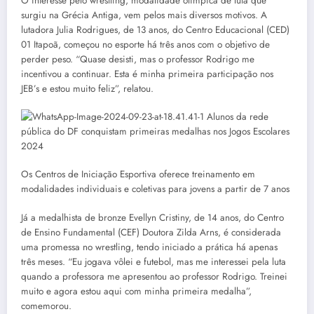
O interesse pelo wrestling, modalidade olímpica de luta que
surgiu na Grécia Antiga, vem pelos mais diversos motivos. A
lutadora Julia Rodrigues, de 13 anos, do Centro Educacional (CED)
01 Itapoã, começou no esporte há três anos com o objetivo de
perder peso. “Quase desisti, mas o professor Rodrigo me
incentivou a continuar. Esta é minha primeira participação nos
JEB’s e estou muito feliz”, relatou.
Os Centros de Iniciação Esportiva oferece treinamento em
modalidades individuais e coletivas para jovens a partir de 7 anos
Já a medalhista de bronze Evellyn Cristiny, de 14 anos, do Centro
de Ensino Fundamental (CEF) Doutora Zilda Arns, é considerada
uma promessa no wrestling, tendo iniciado a prática há apenas
três meses. “Eu jogava vôlei e futebol, mas me interessei pela luta
quando a professora me apresentou ao professor Rodrigo. Treinei
muito e agora estou aqui com minha primeira medalha”,
comemorou.