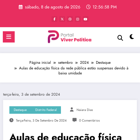
Pular
sábado, 8 de agosto de 2026
12:56:58 PM
para
o
conteúdo
Página inicial
setembro
2024
Destaque
Aulas de educação física da rede pública estão suspensas devido à
baixa umidade
terça-feira, 3 de setembro de 2024
Destaque
Distrito Federal
Naiara Dias
Terça-Feira, 3 De Setembro De 2024
0 Comentários
Aulas de educação física