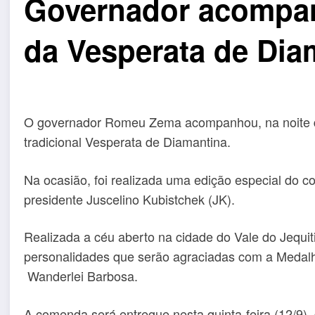
Governador acompa
da Vesperata de Dia
O governador Romeu Zema acompanhou, na noite des
tradicional Vesperata de Diamantina.
Na ocasião, foi realizada uma edição especial do con
presidente Juscelino Kubistchek (JK).
Realizada a céu aberto na cidade do Vale do Jequit
personalidades que serão agraciadas com a Medalh
Wanderlei Barbosa.
A comenda será entregue nesta quinta-feira (12/9),