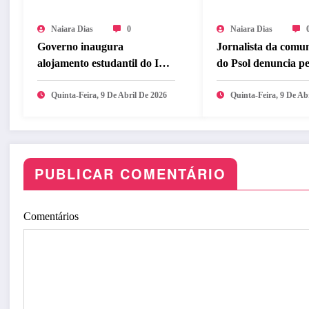
Naiara Dias
0
Naiara Dias
Governo inaugura
Jornalista da comu
alojamento estudantil do ITA
do Psol denuncia p
Ceará
e ameaças
Quinta-Feira, 9 De Abril De 2026
Quinta-Feira, 9 De Ab
PUBLICAR COMENTÁRIO
Comentários