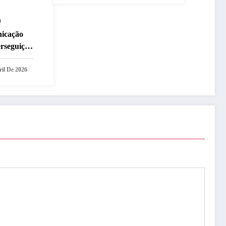
0
nicação
erseguição
ril De 2026