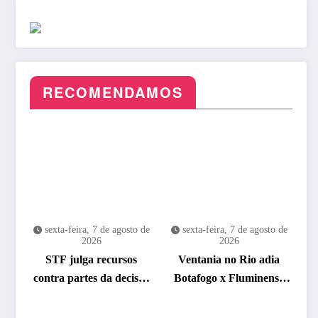
RECOMENDAMOS
sexta-feira, 7 de agosto de
sexta-feira, 7 de agosto de
2026
2026
STF julga recursos
Ventania no Rio adia
contra partes da decisão
Botafogo x Fluminense
que anulou marco
pelo Brasileirão
temporal
Feminino