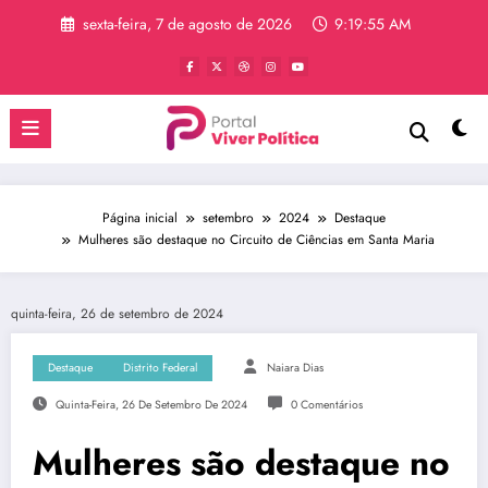
Pular
sexta-feira, 7 de agosto de 2026
9:19:56 AM
para
o
conteúdo
Página inicial
setembro
2024
Destaque
Mulheres são destaque no Circuito de Ciências em Santa Maria
quinta-feira, 26 de setembro de 2024
Destaque
Distrito Federal
Naiara Dias
Quinta-Feira, 26 De Setembro De 2024
0 Comentários
Mulheres são destaque no