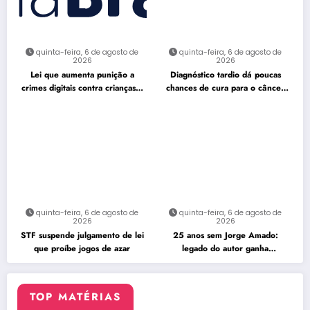
quinta-feira, 6 de agosto de
quinta-feira, 6 de agosto de
2026
2026
Lei que aumenta punição a
Diagnóstico tardio dá poucas
crimes digitais contra crianças é
chances de cura para o câncer
sancionada
de pulmão
quinta-feira, 6 de agosto de
quinta-feira, 6 de agosto de
2026
2026
STF suspende julgamento de lei
25 anos sem Jorge Amado:
que proíbe jogos de azar
legado do autor ganha
celebração na Flipelô
TOP MATÉRIAS