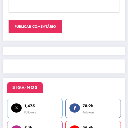
SIGA-NOS
1,475
78.9k
Followers
Followers
5.1k
35.6k