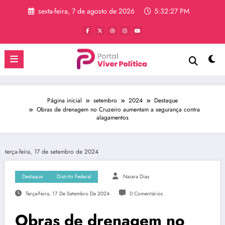
Pular
sexta-feira, 7 de agosto de 2026
5:32:28 PM
para
o
conteúdo
Página inicial
setembro
2024
Destaque
Obras de drenagem no Cruzeiro aumentam a segurança contra
alagamentos
terça-feira, 17 de setembro de 2024
Destaque
Distrito Federal
Naiara Dias
Terça-Feira, 17 De Setembro De 2024
0 Comentários
Obras de drenagem no