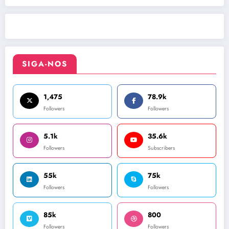
SIGA-NOS
1,475
78.9k
Followers
Followers
5.1k
35.6k
Followers
Subscribers
55k
75k
Followers
Followers
85k
800
Followers
Followers