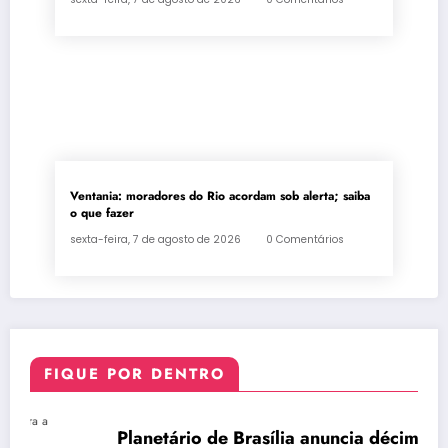
Ventania: moradores do Rio acordam sob alerta; saiba
o que fazer
sexta-feira, 7 de agosto de 2026
0 Comentários
FIQUE POR DENTRO
Planetário de Brasília anuncia décima edição
DESTAQUE
DISTRITO FEDERAL