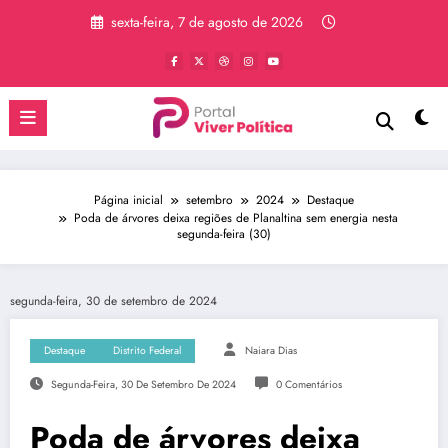
Pular
sexta-feira, 7 de agosto de 2026
para
o
conteúdo
Página inicial
setembro
2024
Destaque
Poda de árvores deixa regiões de Planaltina sem energia nesta
segunda-feira (30)
segunda-feira, 30 de setembro de 2024
Destaque
Distrito Federal
Naiara Dias
Segunda-Feira, 30 De Setembro De 2024
0 Comentários
Poda de árvores deixa