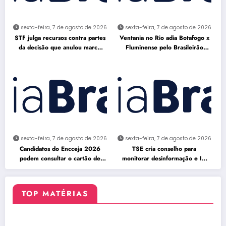
sexta-feira, 7 de agosto de 2026
sexta-feira, 7 de agosto de 2026
STF julga recursos contra partes
Ventania no Rio adia Botafogo x
da decisão que anulou marco
Fluminense pelo Brasileirão
temporal
Feminino
sexta-feira, 7 de agosto de 2026
sexta-feira, 7 de agosto de 2026
Candidatos do Encceja 2026
TSE cria conselho para
podem consultar o cartão de
monitorar desinformação e IA
inscrição
nas eleições
TOP MATÉRIAS