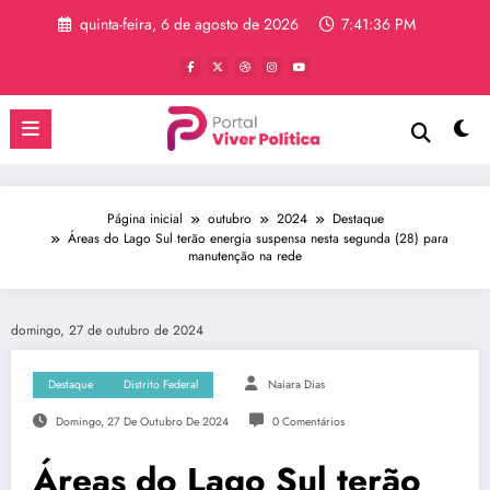
Pular
quinta-feira, 6 de agosto de 2026
7:41:36 PM
para
o
conteúdo
Página inicial
outubro
2024
Destaque
Áreas do Lago Sul terão energia suspensa nesta segunda (28) para
manutenção na rede
domingo, 27 de outubro de 2024
Destaque
Distrito Federal
Naiara Dias
Domingo, 27 De Outubro De 2024
0 Comentários
Áreas do Lago Sul terão