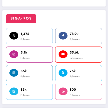
SIGA-NOS
1,475
78.9k
Followers
Followers
5.1k
35.6k
Followers
Subscribers
55k
75k
Followers
Followers
85k
800
Followers
Followers