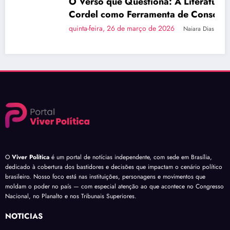
O Verso que Questiona: A Literatura de
Cordel como Ferramenta de Consciência
Política
quinta-feira, 26 de março de 2026
Naiara Dias
O
Viver Política
é um portal de notícias independente, com sede em Brasília,
dedicado à cobertura dos bastidores e decisões que impactam o cenário político
brasileiro. Nosso foco está nas instituições, personagens e movimentos que
moldam o poder no país — com especial atenção ao que acontece no Congresso
Nacional, no Planalto e nos Tribunais Superiores.
NOTÍCIAS