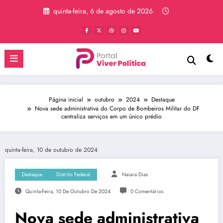
Pular
quinta-feira, 6 de agosto de 2026
para
o
conteúdo
Página inicial
outubro
2024
Destaque
Nova sede administrativa do Corpo de Bombeiros Militar do DF
centraliza serviços em um único prédio
quinta-feira, 10 de outubro de 2024
Destaque
Distrito Federal
Naiara Dias
Quinta-Feira, 10 De Outubro De 2024
0 Comentários
Nova sede administrativa