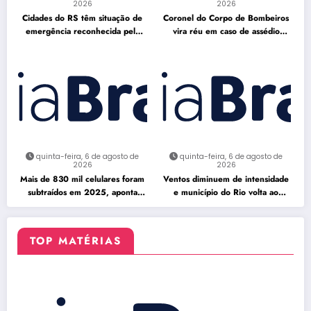
2026
2026
Cidades do RS têm situação de
Coronel do Corpo de Bombeiros
emergência reconhecida pela
vira réu em caso de assédio
Defesa Civil
sexual
quinta-feira, 6 de agosto de
quinta-feira, 6 de agosto de
2026
2026
Mais de 830 mil celulares foram
Ventos diminuem de intensidade
subtraídos em 2025, aponta
e município do Rio volta ao
relatório
Estágio 1
TOP MATÉRIAS