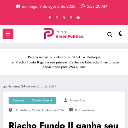
Pular
domingo, 9 de agosto de 2026
5:53:21 AM
para
o
conteúdo
Página inicial
outubro
2024
Destaque
Riacho Fundo II ganha seu primeiro Centro de Educação Infantil, com
capacidade para 260 alunos
quinta-feira, 24 de outubro de 2024
Destaque
Distrito Federal
Naiara Dias
Quinta-Feira, 24 De Outubro De 2024
0 Comentários
Riacho Fundo II ganha seu