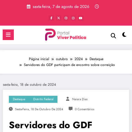
Pular
sexta-feira, 7 de agosto de 2026
para
o
conteúdo
Página inicial
outubro
2024
Destaque
Servidores do GDF participam de encontro sobre correição
sexta-feira, 18 de outubro de 2024
Destaque
Distrito Federal
Naiara Dias
Sexta-Feira, 18 De Outubro De 2024
0 Comentários
Servidores do GDF