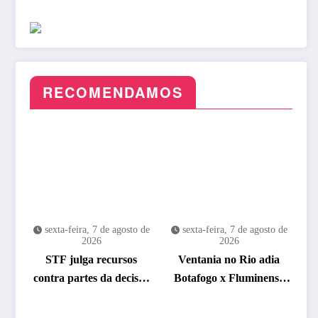
RECOMENDAMOS
sexta-feira, 7 de agosto de
sexta-feira, 7 de agosto de
2026
2026
STF julga recursos
Ventania no Rio adia
contra partes da decisão
Botafogo x Fluminense
que anulou marco
pelo Brasileirão
temporal
Feminino