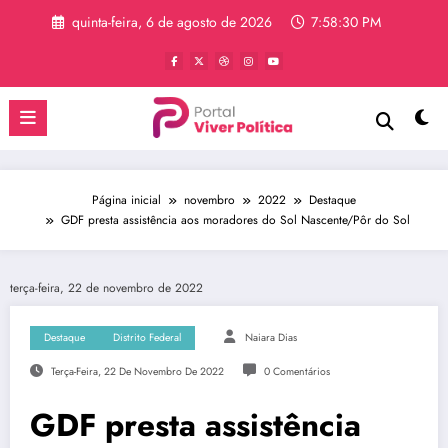
Pular
quinta-feira, 6 de agosto de 2026
7:58:30 PM
para
o
conteúdo
Página inicial
novembro
2022
Destaque
GDF presta assistência aos moradores do Sol Nascente/Pôr do Sol
terça-feira, 22 de novembro de 2022
Destaque
Distrito Federal
Naiara Dias
Terça-Feira, 22 De Novembro De 2022
0 Comentários
GDF presta assistência