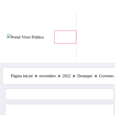
Pular
sexta-feira, 7 de agosto de 2026
para
o
conteúdo
Página inicial
novembro
2022
Destaque
Governo a