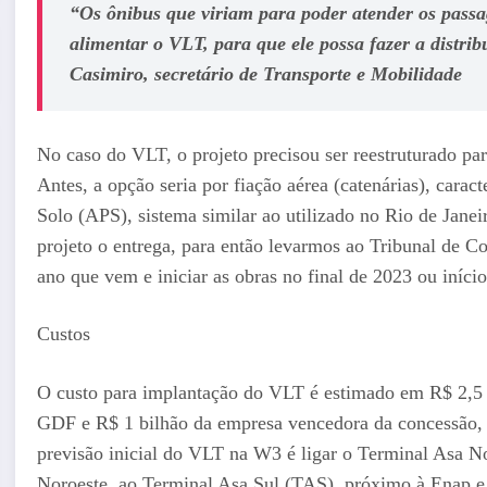
“Os ônibus que viriam para poder atender os pass
alimentar o VLT, para que ele possa fazer a distri
Casimiro, secretário de Transporte e Mobilidade
No caso do VLT, o projeto precisou ser reestruturado pa
Antes, a opção seria por fiação aérea (catenárias), carac
Solo (APS), sistema similar ao utilizado no Rio de Jane
projeto o entrega, para então levarmos ao Tribunal de Co
ano que vem e iniciar as obras no final de 2023 ou início
Custos
O custo para implantação do VLT é estimado em R$ 2,5 b
GDF e R$ 1 bilhão da empresa vencedora da concessão, 
previsão inicial do VLT na W3 é ligar o Terminal Asa N
Noroeste, ao Terminal Asa Sul (TAS), próximo à Enap e