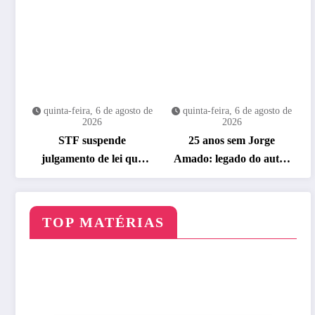
quinta-feira, 6 de agosto de
quinta-feira, 6 de agosto de
2026
2026
STF suspende
25 anos sem Jorge
julgamento de lei que
Amado: legado do autor
proíbe jogos de azar
ganha celebração na
Flipelô
TOP MATÉRIAS