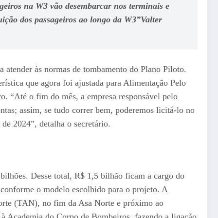
ageiros na W3 vão desembarcar nos terminais e
buição dos passageiros ao longo da W3”Valter
ra atender às normas de tombamento do Plano Piloto.
terística que agora foi ajustada para Alimentação Pelo
iro. “Até o fim do mês, a empresa responsável pelo
ntas; assim, se tudo correr bem, poderemos licitá-lo no
 de 2024”, detalha o secretário.
ilhões. Desse total, R$ 1,5 bilhão ficam a cargo do
conforme o modelo escolhido para o projeto. A
orte (TAN), no fim da Asa Norte e próximo ao
 à Academia do Corpo de Bombeiros, fazendo a ligação