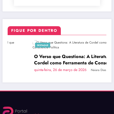
FIQUE POR DENTRO
DESTAQUE
O Verso que Questiona: A Literatura de
Cordel como Ferramenta de Consciência
Política
quinta-feira, 26 de março de 2026
Naiara Dias