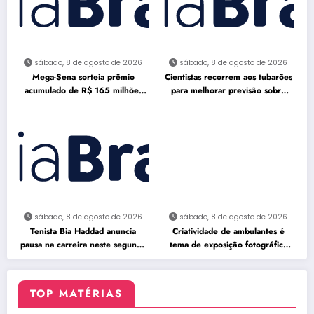
sábado, 8 de agosto de 2026
sábado, 8 de agosto de 2026
Mega-Sena sorteia prêmio
Cientistas recorrem aos tubarões
acumulado de R$ 165 milhões
para melhorar previsão sobre
neste domingo
furacões
sábado, 8 de agosto de 2026
sábado, 8 de agosto de 2026
Tenista Bia Haddad anuncia
Criatividade de ambulantes é
pausa na carreira neste segundo
tema de exposição fotográfica
semestre
no Rio
TOP MATÉRIAS