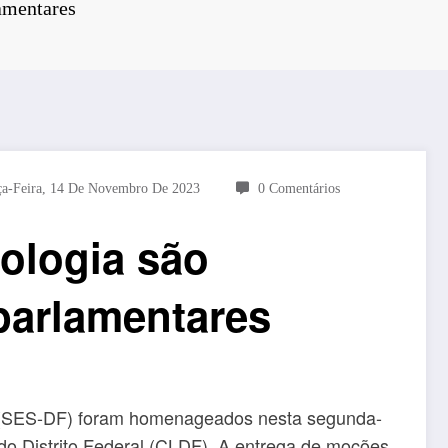
amentares
ça-Feira, 14 De Novembro De 2023
0 Comentários
iologia são
arlamentares
de (SES-DF) foram homenageados nesta segunda-
 do Distrito Federal (CLDF). A entrega de moções