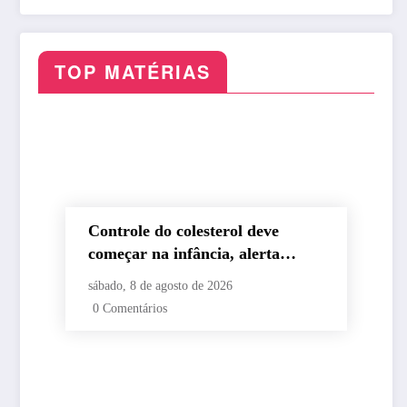
Gandelman
Sudeste e geada no Sul
TOP MATÉRIAS
Controle do colesterol deve
começar na infância, alerta
cardiologista
sábado, 8 de agosto de 2026
0 Comentários