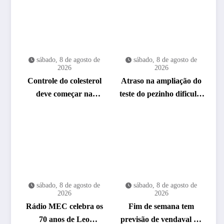
sábado, 8 de agosto de
sábado, 8 de agosto de
2026
2026
Controle do colesterol
Atraso na ampliação do
deve começar na
teste do pezinho dificulta
infância, alerta
diagnóstico da AME
cardiologista
sábado, 8 de agosto de
sábado, 8 de agosto de
2026
2026
Rádio MEC celebra os
Fim de semana tem
70 anos de Leo
previsão de vendaval no