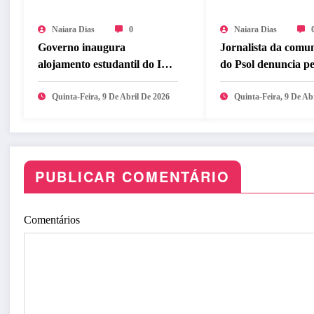
Naiara Dias
0
Naiara Dias
Governo inaugura
Jornalista da comu
alojamento estudantil do ITA
do Psol denuncia p
Ceará
e ameaças
Quinta-Feira, 9 De Abril De 2026
Quinta-Feira, 9 De Ab
PUBLICAR COMENTÁRIO
Comentários