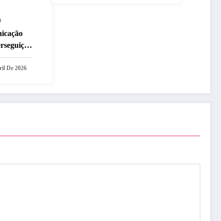
0
nicação
erseguição
ril De 2026