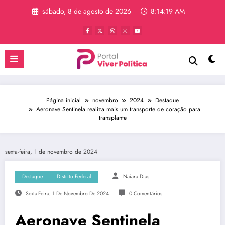
Pular
sábado, 8 de agosto de 2026
8:14:19 AM
para
o
conteúdo
Página inicial
novembro
2024
Destaque
Aeronave Sentinela realiza mais um transporte de coração para
transplante
sexta-feira, 1 de novembro de 2024
Destaque
Distrito Federal
Naiara Dias
Sexta-Feira, 1 De Novembro De 2024
0 Comentários
Aeronave Sentinela