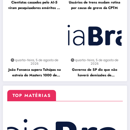
Cientistas cassados pelo AI-5
Usuários de trens mudam rotina
viram pesquisadores eméritos da
por causa de greve da CPTM
Fiocruz
quarta-feira, 5 de agosto de
quarta-feira, 5 de agosto de
2026
2026
João Fonseca supera Tsitsipas na
Governo de SP diz que não
estreia do Masters 1000 de
haverá demissões de
Montreal
funcionários da CPTM
TOP MATÉRIAS