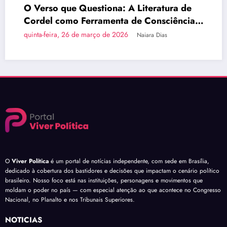
rso que Questiona: A Literatura de
Brasí
el como Ferramenta de Consciência
do Pa
tica
a-feira, 26 de março de 2026
quinta-
Naiara Dias
O
Viver Política
é um portal de notícias independente, com sede em Brasília,
dedicado à cobertura dos bastidores e decisões que impactam o cenário político
brasileiro. Nosso foco está nas instituições, personagens e movimentos que
moldam o poder no país — com especial atenção ao que acontece no Congresso
Nacional, no Planalto e nos Tribunais Superiores.
NOTÍCIAS