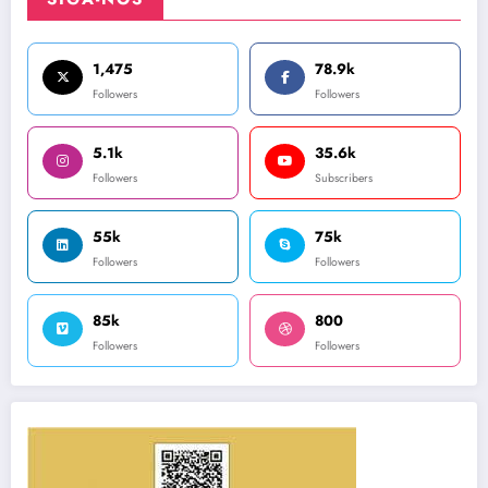
1,475
78.9k
Followers
Followers
5.1k
35.6k
Followers
Subscribers
55k
75k
Followers
Followers
85k
800
Followers
Followers