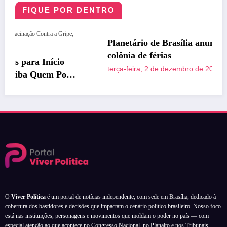
FIQUE POR DENTRO
DESTAQUE
DISTRITO FEDERAL
Planetário de Brasília anuncia décima edição da
colônia de férias
terça-feira, 2 de dezembro de 2025
Naiara Dias
O
Viver Política
é um portal de notícias independente, com sede em Brasília, dedicado à
cobertura dos bastidores e decisões que impactam o cenário político brasileiro. Nosso foco
está nas instituições, personagens e movimentos que moldam o poder no país — com
especial atenção ao que acontece no Congresso Nacional, no Planalto e nos Tribunais