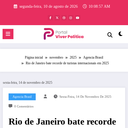
Pular
segunda-feira, 10 de agosto de 2026
10:08:58 AM
para
o
conteúdo
Página inicial
novembro
2025
Agencia Brasil
Rio de Janeiro bate recorde de turistas internacionais em 2025
sexta-feira, 14 de novembro de 2025
Agencia Brasil
Sexta-Feira, 14 De Novembro De 2025
0 Comentários
Rio de Janeiro bate recorde