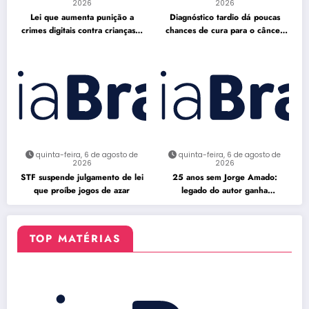
2026
2026
Lei que aumenta punição a
Diagnóstico tardio dá poucas
crimes digitais contra crianças é
chances de cura para o câncer
sancionada
de pulmão
quinta-feira, 6 de agosto de
quinta-feira, 6 de agosto de
2026
2026
STF suspende julgamento de lei
25 anos sem Jorge Amado:
que proíbe jogos de azar
legado do autor ganha
celebração na Flipelô
TOP MATÉRIAS