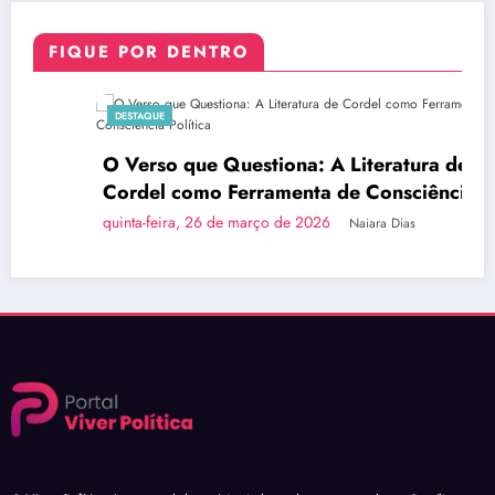
FIQUE POR DENTRO
DESTAQUE
O Verso que Questiona: A Literatura de
Cordel como Ferramenta de Consciência
Política
quinta-feira, 26 de março de 2026
Naiara Dias