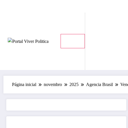
Pular
quarta-feira, 5 de agosto de 2026
para
o
conteúdo
Página inicial
novembro
2025
Agencia Brasil
Ven