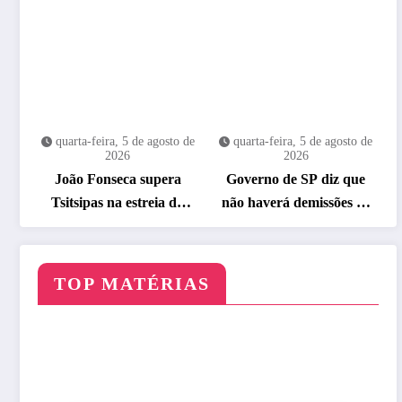
quarta-feira, 5 de agosto de
quarta-feira, 5 de agosto de
2026
2026
João Fonseca supera
Governo de SP diz que
Tsitsipas na estreia do
não haverá demissões de
Masters 1000 de
funcionários da CPTM
Montreal
TOP MATÉRIAS