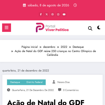
Pular
sábado, 8 de agosto de 2026
para
o
conteúdo
Página inicial
dezembro
2022
Destaque
Ação de Natal do GDF reúne 250 crianças no Centro Olímpico de
Ceilândia
quarta-feira, 21 de dezembro de 2022
Destaque
Distrito Federal
Naiara Dias
Quarta-Feira, 21 De Dezembro De 2022
0 Comentários
Ação de Natal do GDF