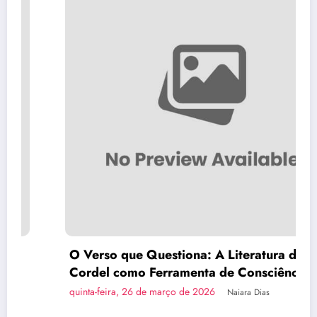
O Verso que Questiona: A Literatura de
Cordel como Ferramenta de Consciência
Política
quinta-feira, 26 de março de 2026
Naiara Dias