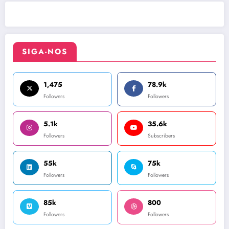
SIGA-NOS
1,475
78.9k
Followers
Followers
5.1k
35.6k
Followers
Subscribers
55k
75k
Followers
Followers
85k
800
Followers
Followers