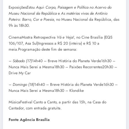
Exposições
Estou Aqui- Corpo, Paisagem e Política no Acervo
do
Museu Nacional da República
e
As matérias vivas de Antônio
Poteiro: Barro, Cor e Poesia
, no Museu Nacional da República, das
9h às 18h30.
CinemaMostra Retrospectiva
Vá e Veja!
, no Cine Brasília (EQS
106/107, Asa Sul)Ingressos a R$ 20 (inteira) e R$ 10 a
meia.Programação deste fim de semana:
– Sábado (17)
14h40 – Breve História do Planeta Verde16h30 –
Nunca Mais Serei a Mesma18h30 – Paixões Recorrentes20h30 –
Drive My Car
– Domingo (18)
14h40 – Breve História do Planeta Verde16h30 –
Nunca Mais Serei a Mesma18h30 – Klondike
MúsicaFestival Canto a Canto, a partir das 15h, na Casa do
Cantador, com entrada gratuita.
Fonte Agência Brasília