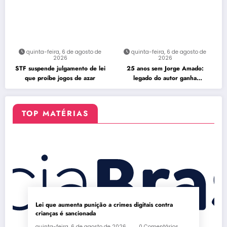
quinta-feira, 6 de agosto de
quinta-feira, 6 de agosto de
2026
2026
STF suspende julgamento de lei
25 anos sem Jorge Amado:
que proíbe jogos de azar
legado do autor ganha
celebração na Flipelô
TOP MATÉRIAS
Lei que aumenta punição a crimes digitais contra
crianças é sancionada
quinta-feira, 6 de agosto de 2026
0 Comentários