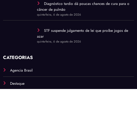
Diagnóstico tardio dá poucas chances de cura para o
câncer de pulmão
quinta-feira, 6 de agosto de 2026
STF suspende julgamento de lei que proíbe jogos de
azar
quinta-feira, 6 de agosto de 2026
CATEGORIAS
Agencia Brasil
Destaque
Distrito Federal
Entorno
Nacional
Sem categoria