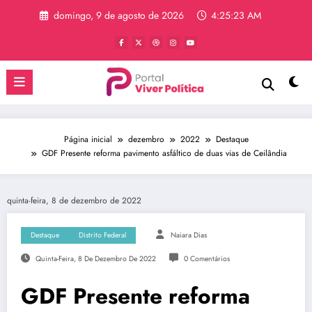
Pular
domingo, 9 de agosto de 2026
4:25:24 AM
para
o
conteúdo
Página inicial
dezembro
2022
Destaque
GDF Presente reforma pavimento asfáltico de duas vias de Ceilândia
quinta-feira, 8 de dezembro de 2022
Destaque
Distrito Federal
Naiara Dias
Quinta-Feira, 8 De Dezembro De 2022
0 Comentários
GDF Presente reforma