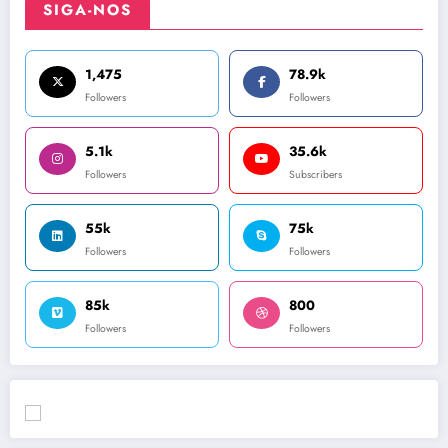
SIGA-NOS
1,475
78.9k
Followers
Followers
5.1k
35.6k
Followers
Subscribers
55k
75k
Followers
Followers
85k
800
Followers
Followers