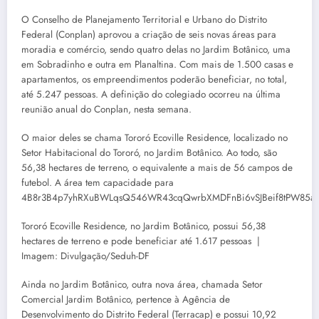
O Conselho de Planejamento Territorial e Urbano do Distrito
Federal (Conplan) aprovou a criação de seis novas áreas para
moradia e comércio, sendo quatro delas no Jardim Botânico, uma
em Sobradinho e outra em Planaltina. Com mais de 1.500 casas e
apartamentos, os empreendimentos poderão beneficiar, no total,
até 5.247 pessoas. A definição do colegiado ocorreu na última
reunião anual do Conplan, nesta semana.
O maior deles se chama Tororó Ecoville Residence, localizado no
Setor Habitacional do Tororó, no Jardim Botânico. Ao todo, são
56,38 hectares de terreno, o equivalente a mais de 56 campos de
futebol. A área tem capacidade para
4B8r3B4p7yhRXuBWLqsQ546WR43cqQwrbXMDFnBi6vSJBeif8tPW85a7r7
Tororó Ecoville Residence, no Jardim Botânico, possui 56,38
hectares de terreno e pode beneficiar até 1.617 pessoas |
Imagem: Divulgação/Seduh-DF
Ainda no Jardim Botânico, outra nova área, chamada Setor
Comercial Jardim Botânico, pertence à Agência de
Desenvolvimento do Distrito Federal (Terracap) e possui 10,92