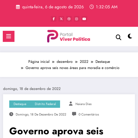
Pular
quinta-feira, 6 de agosto de 2026
1:32:06 AM
para
o
conteúdo
Página inicial
dezembro
2022
Destaque
Governo aprova seis novas áreas para moradia e comércio
domingo, 18 de dezembro de 2022
Destaque
Distrito Federal
Naiara Dias
Domingo, 18 De Dezembro De 2022
0 Comentários
Governo aprova seis