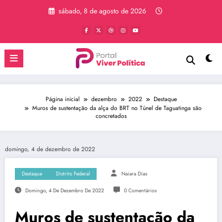
Pular
sábado, 8 de agosto de 2026
para
o
conteúdo
Página inicial
dezembro
2022
Destaque
Muros de sustentação da alça do BRT no Túnel de Taguatinga são
concretados
domingo, 4 de dezembro de 2022
Destaque
Distrito Federal
Naiara Dias
Domingo, 4 De Dezembro De 2022
0 Comentários
Muros de sustentação da