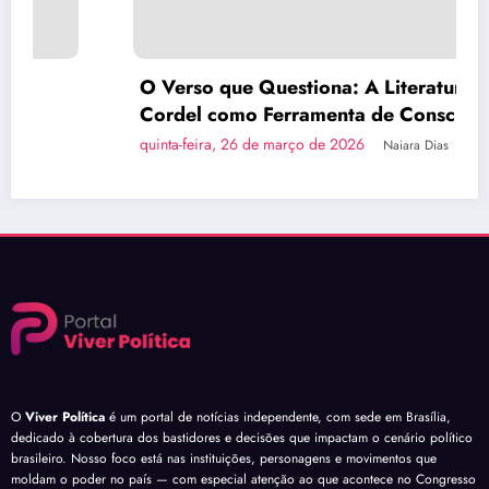
O Verso que Questiona: A Literatura de
Cordel como Ferramenta de Consciência
Política
quinta-feira, 26 de março de 2026
Naiara Dias
O
Viver Política
é um portal de notícias independente, com sede em Brasília,
dedicado à cobertura dos bastidores e decisões que impactam o cenário político
brasileiro. Nosso foco está nas instituições, personagens e movimentos que
moldam o poder no país — com especial atenção ao que acontece no Congresso