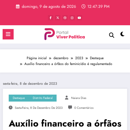
Pular
domingo, 9 de agosto de 2026
12:47:39 PM
para
o
conteúdo
Página inicial
dezembro
2023
Destaque
Auxílio financeiro a órfãos do feminicídio é regulamentado
sexta-feira, 8 de dezembro de 2023
Destaque
Distrito Federal
Naiara Dias
Sexta-Feira, 8 De Dezembro De 2023
0 Comentários
Auxílio financeiro a órfãos