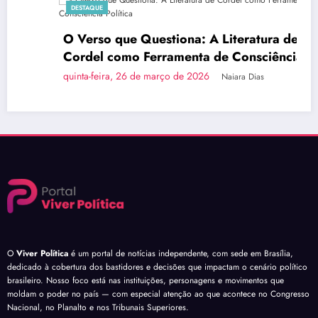
DESTAQUE
O Verso que Questiona: A Literatura de
Cordel como Ferramenta de Consciência
Política
quinta-feira, 26 de março de 2026
Naiara Dias
O
Viver Política
é um portal de notícias independente, com sede em Brasília,
dedicado à cobertura dos bastidores e decisões que impactam o cenário político
brasileiro. Nosso foco está nas instituições, personagens e movimentos que
moldam o poder no país — com especial atenção ao que acontece no Congresso
Nacional, no Planalto e nos Tribunais Superiores.