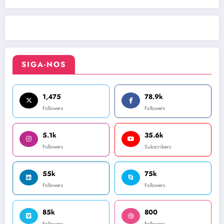
SIGA-NOS
1,475
78.9k
Followers
Followers
5.1k
35.6k
Followers
Subscribers
55k
75k
Followers
Followers
85k
800
Followers
Followers