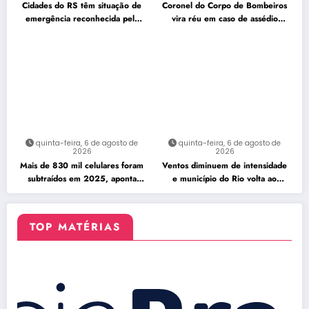
Cidades do RS têm situação de
Coronel do Corpo de Bombeiros
emergência reconhecida pela
vira réu em caso de assédio
Defesa Civil
sexual
quinta-feira, 6 de agosto de
quinta-feira, 6 de agosto de
2026
2026
Mais de 830 mil celulares foram
Ventos diminuem de intensidade
subtraídos em 2025, aponta
e município do Rio volta ao
relatório
Estágio 1
TOP MATÉRIAS