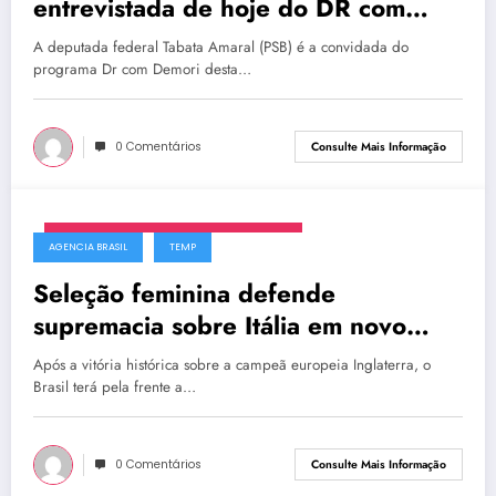
entrevistada de hoje do DR com
Demori
A deputada federal Tabata Amaral (PSB) é a convidada do
programa Dr com Demori desta…
0 Comentários
Consulte Mais Informação
segunda-feira, 23 de fevereiro de 2026
AGENCIA BRASIL
TEMP
Seleção feminina defende
supremacia sobre Itália em novo
amistoso
Após a vitória histórica sobre a campeã europeia Inglaterra, o
Brasil terá pela frente a…
0 Comentários
Consulte Mais Informação