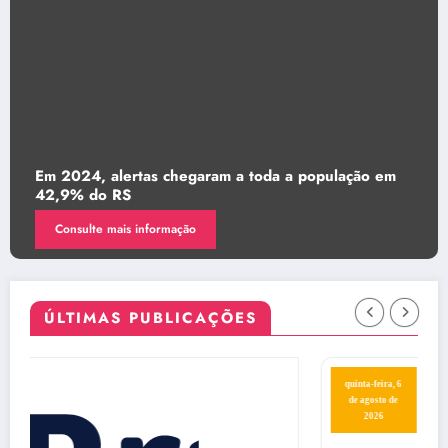
hegaram a toda a população em
STJ autoriza ronda v
infantil
ação
Consulte mais informaç
ÚLTIMAS PUBLICAÇÕES
quinta-feira, 6
de agosto de
2026