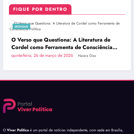
FIQUE POR DENTRO
DESTAQUE
a de
Brasília Inova com a Primeira Rota Tur
ncia
do País em Ônibus a Hidrogênio Ver
quinta-feira, 26 de março de 2026
Naiara Dias
O
Viver Política
é um portal de notícias independente, com sede em Brasília,