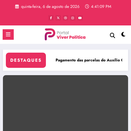
Pular
quinta-feira, 6 de agosto de 2026
4:41:10 PM
para
o
conteúdo
DESTAQUES
mento das parcelas do Auxílio Gás de outubro termina nesta sexta
PF comb