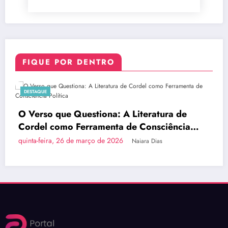
FIQUE POR DENTRO
DESTAQUE
e
Brasília Inova com a Primeira Rota Turís
ia
do País em Ônibus a Hidrogênio Verde
quinta-feira, 26 de março de 2026
Naiara Dias