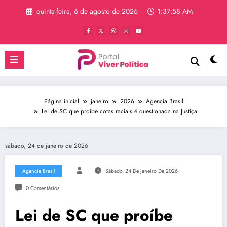
Pular
quinta-feira, 6 de agosto de 2026
1:37:59 AM
para
o
conteúdo
Página inicial
janeiro
2026
Agencia Brasil
Lei de SC que proíbe cotas raciais é questionada na Justiça
sábado, 24 de janeiro de 2026
Agencia Brasil
Sábado, 24 De Janeiro De 2026
0 Comentários
Lei de SC que proíbe