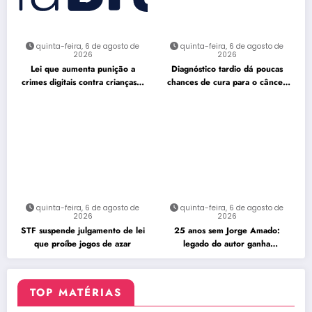
quinta-feira, 6 de agosto de
quinta-feira, 6 de agosto de
2026
2026
Lei que aumenta punição a
Diagnóstico tardio dá poucas
crimes digitais contra crianças é
chances de cura para o câncer
sancionada
de pulmão
quinta-feira, 6 de agosto de
quinta-feira, 6 de agosto de
2026
2026
STF suspende julgamento de lei
25 anos sem Jorge Amado:
que proíbe jogos de azar
legado do autor ganha
celebração na Flipelô
TOP MATÉRIAS