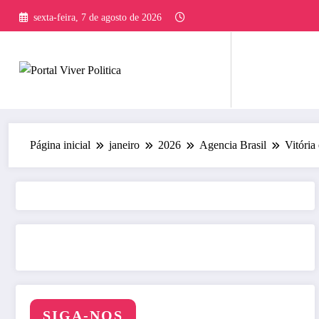
Pular
sexta-feira, 7 de agosto de 2026
para
o
conteúdo
Página inicial
janeiro
2026
Agencia Brasil
Vitória
SIGA-NOS