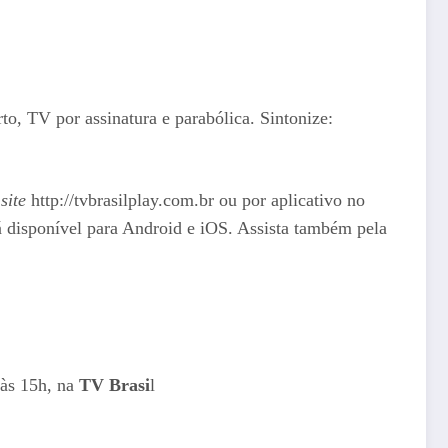
rto, TV por assinatura e parabólica. Sintonize:
o
site
http://tvbrasilplay.com.br ou por aplicativo no
á disponível para Android e iOS. Assista também pela
às 15h, na
TV Brasi
l