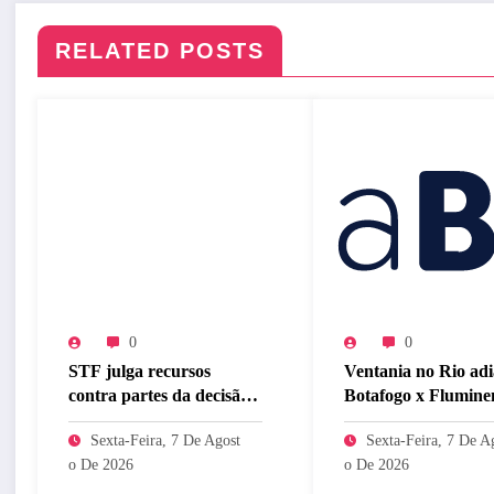
RELATED POSTS
0
0
STF julga recursos
Ventania no Rio adi
contra partes da decisão
Botafogo x Flumine
que anulou marco
pelo Brasileirão Fe
Sexta-Feira, 7 De Agost
Sexta-Feira, 7 De A
temporal
O De 2026
O De 2026