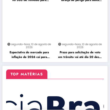
no SUS de remédio para
laranja de perigo para baixa
hipertensão
umidade
segunda-feira, 10 de agosto de
segunda-feira, 10 de agosto de
2026
2026
Expectativa do mercado para
Prazo para solicitação de voto
inflação de 2026 cai para
em trânsito vai até dia 20 deste
5,02%
mês
TOP MATÉRIAS