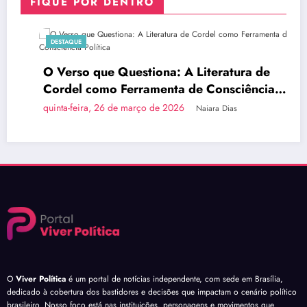
FIQUE POR DENTRO
DESTAQUE
O Verso que Questiona: A Literatura de
Cordel como Ferramenta de Consciência
Política
quinta-feira, 26 de março de 2026
Naiara Dias
O
Viver Política
é um portal de notícias independente, com sede em Brasília,
dedicado à cobertura dos bastidores e decisões que impactam o cenário político
brasileiro. Nosso foco está nas instituições, personagens e movimentos que