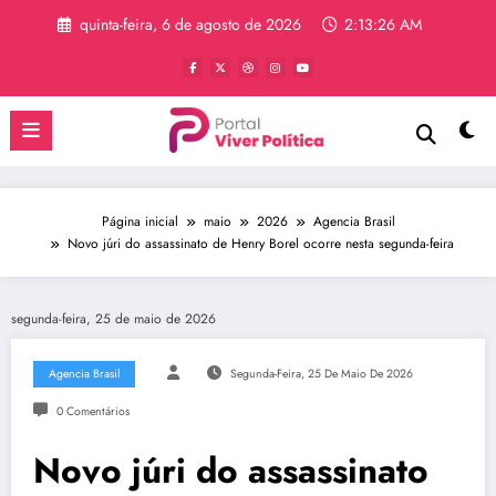
Pular
quinta-feira, 6 de agosto de 2026
2:13:27 AM
para
o
conteúdo
Página inicial
maio
2026
Agencia Brasil
Novo júri do assassinato de Henry Borel ocorre nesta segunda-feira
segunda-feira, 25 de maio de 2026
Agencia Brasil
Segunda-Feira, 25 De Maio De 2026
0 Comentários
Novo júri do assassinato