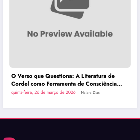
ra de
Brasília Inova com a Primeira Rota T
iência
do País em Ônibus a Hidrogênio Ve
quinta-feira, 26 de março de 2026
Naiara Dias