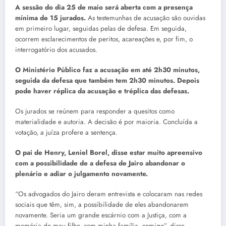
A sessão do dia 25 de maio será aberta com a presença
mínima de 15 jurados.
As testemunhas de acusação são ouvidas
em primeiro lugar, seguidas pelas de defesa. Em seguida,
ocorrem esclarecimentos de peritos, acareações e, por fim, o
interrogatório dos acusados.
O Ministério Público faz a acusação em até 2h30 minutos,
seguida da defesa que também tem 2h30 minutos. Depois
pode haver réplica da acusação e tréplica das defesas.
Os jurados se reúnem para responder a quesitos como
materialidade e autoria. A decisão é por maioria. Concluída a
votação, a juíza profere a sentença.
O pai de Henry, Leniel Borel, disse estar muito apreensivo
com a possibilidade de a defesa de Jairo abandonar o
plenário e adiar o julgamento novamente.
“Os advogados do Jairo deram entrevista e colocaram nas redes
sociais que têm, sim, a possibilidade de eles abandonarem
novamente. Seria um grande escárnio com a Justiça, com a
memória do meu filho, com minha família, comigo”, disse.