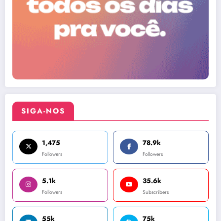
SIGA-NOS
1,475
78.9k
Followers
Followers
5.1k
35.6k
Followers
Subscribers
55k
75k