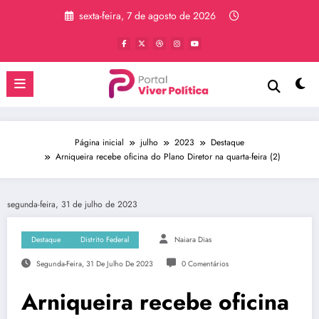
Pular
sexta-feira, 7 de agosto de 2026
para
o
conteúdo
Página inicial
julho
2023
Destaque
Arniqueira recebe oficina do Plano Diretor na quarta-feira (2)
segunda-feira, 31 de julho de 2023
Destaque
Distrito Federal
Naiara Dias
Segunda-Feira, 31 De Julho De 2023
0 Comentários
Arniqueira recebe oficina