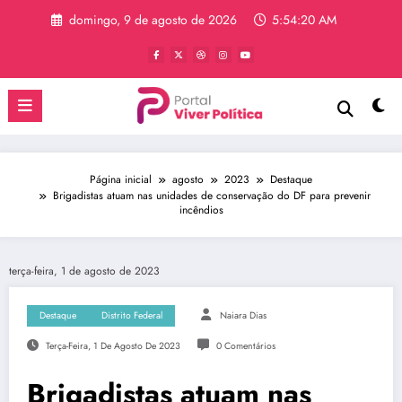
Pular
domingo, 9 de agosto de 2026
5:54:21 AM
para
o
conteúdo
Página inicial
agosto
2023
Destaque
Brigadistas atuam nas unidades de conservação do DF para prevenir
incêndios
terça-feira, 1 de agosto de 2023
Destaque
Distrito Federal
Naiara Dias
Terça-Feira, 1 De Agosto De 2023
0 Comentários
Brigadistas atuam nas