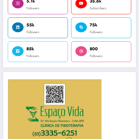
5.1k
35.6k
Followers
Subscribers
55k
75k
Followers
Followers
85k
800
Followers
Followers