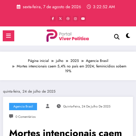
Pular
sexta-feira, 7 de agosto de 2026
3:22:53 AM
para
o
conteúdo
Página inicial
julho
2025
Agencia Brasil
Mortes intencionais caem 5,4% no país em 2024; feminicídios sobem
19%
quinta-feira, 24 de julho de 2025
Agencia Brasil
Quinta-Feira, 24 De Julho De 2025
0 Comentários
Mortes intencionais caem