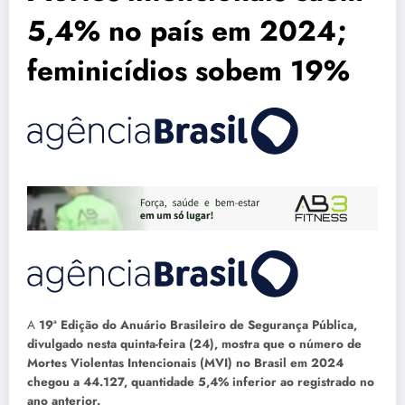
5,4% no país em 2024;
feminicídios sobem 19%
A
19ª Edição do Anuário Brasileiro de Segurança Pública,
divulgado nesta quinta-feira (24), mostra que o número de
Mortes Violentas Intencionais (MVI) no Brasil em 2024
chegou a 44.127, quantidade 5,4% inferior ao registrado no
ano anterior.