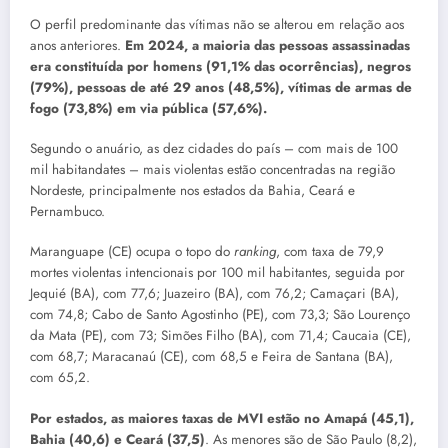
O perfil predominante das vítimas não se alterou em relação aos
anos anteriores.
Em 2024, a maioria das pessoas assassinadas
era constituída por homens (91,1% das ocorrências), negros
(79%), pessoas de até 29 anos (48,5%), vítimas de armas de
fogo (73,8%) em via pública (57,6%).
Segundo o anuário, as dez cidades do país – com mais de 100
mil habitandates – mais violentas estão concentradas na região
Nordeste, principalmente nos estados da Bahia, Ceará e
Pernambuco.
Maranguape (CE) ocupa o topo do
ranking
, com taxa de 79,9
mortes violentas intencionais por 100 mil habitantes, seguida por
Jequié (BA), com 77,6; Juazeiro (BA), com 76,2; Camaçari (BA),
com 74,8; Cabo de Santo Agostinho (PE), com 73,3; São Lourenço
da Mata (PE), com 73; Simões Filho (BA), com 71,4; Caucaia (CE),
com 68,7; Maracanaú (CE), com 68,5 e Feira de Santana (BA),
com 65,2.
Por estados, as maiores taxas de MVI estão no Amapá (45,1),
Bahia (40,6) e Ceará (37,5)
. As menores são de São Paulo (8,2),