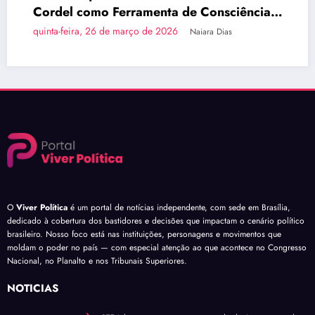
Cordel como Ferramenta de Consciência
Política
quinta-feira, 26 de março de 2026
Naiara Dias
O
Viver Política
é um portal de notícias independente, com sede em Brasília,
dedicado à cobertura dos bastidores e decisões que impactam o cenário político
brasileiro. Nosso foco está nas instituições, personagens e movimentos que
moldam o poder no país — com especial atenção ao que acontece no Congresso
Nacional, no Planalto e nos Tribunais Superiores.
NOTÍCIAS