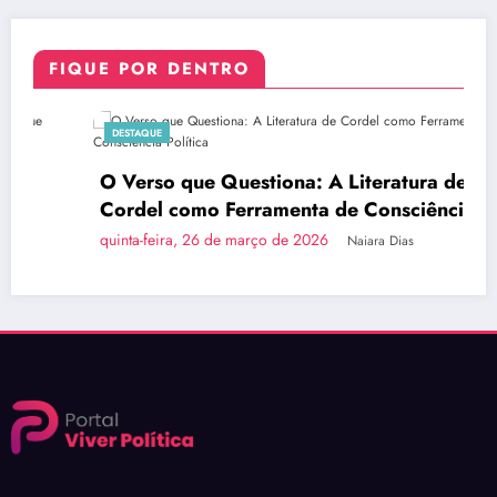
FIQUE POR DENTRO
DESTAQUE
O Verso que Questiona: A Literatura de
Cordel como Ferramenta de Consciência
Política
quinta-feira, 26 de março de 2026
Naiara Dias