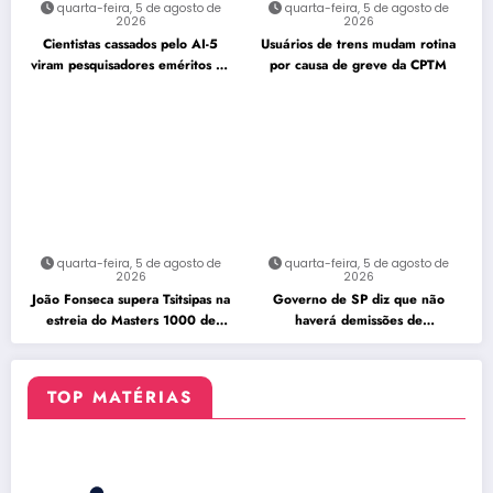
quarta-feira, 5 de agosto de
quarta-feira, 5 de agosto de
2026
2026
Cientistas cassados pelo AI-5
Usuários de trens mudam rotina
viram pesquisadores eméritos da
por causa de greve da CPTM
Fiocruz
quarta-feira, 5 de agosto de
quarta-feira, 5 de agosto de
2026
2026
João Fonseca supera Tsitsipas na
Governo de SP diz que não
estreia do Masters 1000 de
haverá demissões de
Montreal
funcionários da CPTM
TOP MATÉRIAS