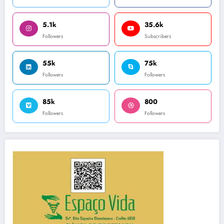
5.1k
35.6k
Followers
Subscribers
55k
75k
Followers
Followers
85k
800
Followers
Followers