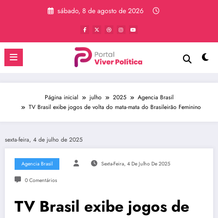
Pular
sábado, 8 de agosto de 2026
para
o
conteúdo
Página inicial
julho
2025
Agencia Brasil
TV Brasil exibe jogos de volta do mata-mata do Brasileirão Feminino
sexta-feira, 4 de julho de 2025
Agencia Brasil
Sexta-Feira, 4 De Julho De 2025
0 Comentários
TV Brasil exibe jogos de