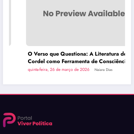
O Verso que Questiona: A Literatura de
Cordel como Ferramenta de Consciência
Política
quinta-feira, 26 de março de 2026
Naiara Dias