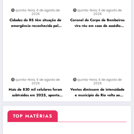
quinta-feira, 6 de agosto de
quinta-feira, 6 de agosto de
2026
2026
Cidades do RS têm situação de
Coronel do Corpo de Bombeiros
emergência reconhecida pela
vira réu em caso de assédio
Defesa Civil
sexual
quinta-feira, 6 de agosto de
quinta-feira, 6 de agosto de
2026
2026
Mais de 830 mil celulares foram
Ventos diminuem de intensidade
subtraídos em 2025, aponta
e município do Rio volta ao
relatório
Estágio 1
TOP MATÉRIAS