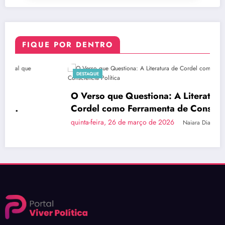
FIQUE POR DENTRO
DESTAQUE
O Verso que Questiona: A Literatura de
Cordel como Ferramenta de Consciência
Política
quinta-feira, 26 de março de 2026
Naiara Dias