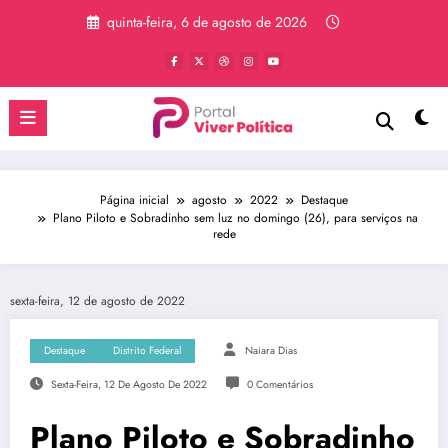
Pular
quinta-feira, 6 de agosto de 2026
para
o
conteúdo
Página inicial
agosto
2022
Destaque
Plano Piloto e Sobradinho sem luz no domingo (26), para serviços na
rede
sexta-feira, 12 de agosto de 2022
Destaque
Distrito Federal
Naiara Dias
Sexta-Feira, 12 De Agosto De 2022
0 Comentários
Plano Piloto e Sobradinho