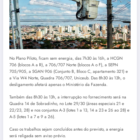
No Plano Piloto, ficam sem energia, das 7h30 às 16h, a HCGN
706 (blocos A a R), a 706/707 Norte (blocos A o F), a SEPN
705/905, a SGAN 906 (Conjunto B, Bloco C, apartamento 321) e
a Via W4 Norte, Quadra 706/707, Uniceub. Das 8h30 às 13h, o
desligamento afetará apenas o Ministério da Fazenda.
Também das 8h30 às 13h, a interrupção no fornecimento será na
Quadra 14 de Sobradinho, no Lote 29/30 (áreas especiais 21 e
22/23, 28) e nos conjuntos A-3 (lotes 1 a 13, 14 a 23 e 26 ao 28) e
A-5 (lotes 1 a 7 e 9 a 26).
Caso os trabalhos sejam concluídos antes do previsto, a energia
será religada sem aviso prévio.