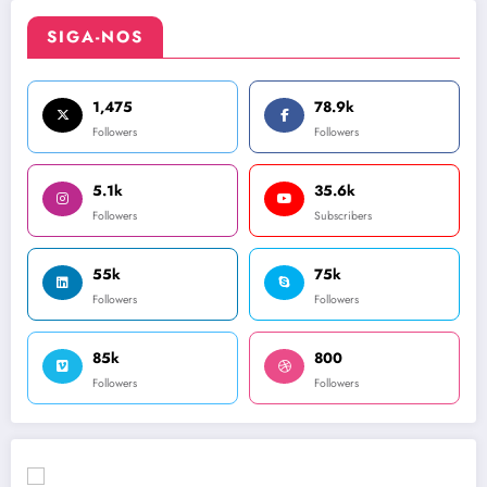
SIGA-NOS
1,475
78.9k
Followers
Followers
5.1k
35.6k
Followers
Subscribers
55k
75k
Followers
Followers
85k
800
Followers
Followers