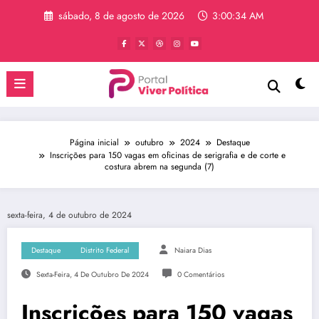
Pular
sábado, 8 de agosto de 2026
3:00:34 AM
para
o
conteúdo
Página inicial
outubro
2024
Destaque
Inscrições para 150 vagas em oficinas de serigrafia e de corte e
costura abrem na segunda (7)
sexta-feira, 4 de outubro de 2024
Destaque
Distrito Federal
Naiara Dias
Sexta-Feira, 4 De Outubro De 2024
0 Comentários
Inscrições para 150 vagas