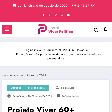
Pular
quinta-feira, 6 de agosto de 2026
2:48:30 PM
para
o
conteúdo
Página inicial
outubro
2024
Destaque
Projeto Viver 60+ promove workshop sobre direitos e inclusão da
pessoa idosa
sexta-feira, 4 de outubro de 2024
Destaque
Distrito Federal
Naiara Dias
Sexta-Feira, 4 De Outubro De 2024
0 Comentários
Projeto Viver 60+