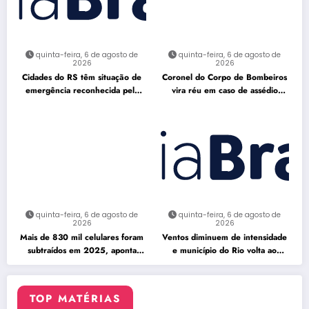
quinta-feira, 6 de agosto de
quinta-feira, 6 de agosto de
2026
2026
Cidades do RS têm situação de
Coronel do Corpo de Bombeiros
emergência reconhecida pela
vira réu em caso de assédio
Defesa Civil
sexual
quinta-feira, 6 de agosto de
quinta-feira, 6 de agosto de
2026
2026
Mais de 830 mil celulares foram
Ventos diminuem de intensidade
subtraídos em 2025, aponta
e município do Rio volta ao
relatório
Estágio 1
TOP MATÉRIAS