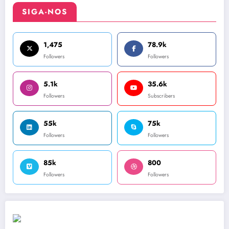
SIGA-NOS
1,475
78.9k
Followers
Followers
5.1k
35.6k
Followers
Subscribers
55k
75k
Followers
Followers
85k
800
Followers
Followers