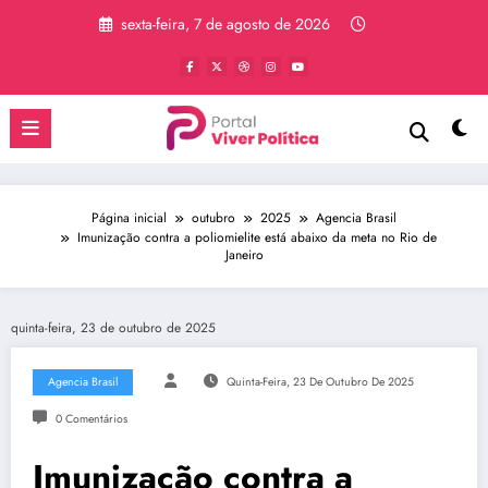
Pular
sexta-feira, 7 de agosto de 2026
para
o
conteúdo
Página inicial
outubro
2025
Agencia Brasil
Imunização contra a poliomielite está abaixo da meta no Rio de
Janeiro
quinta-feira, 23 de outubro de 2025
Agencia Brasil
Quinta-Feira, 23 De Outubro De 2025
0 Comentários
Imunização contra a