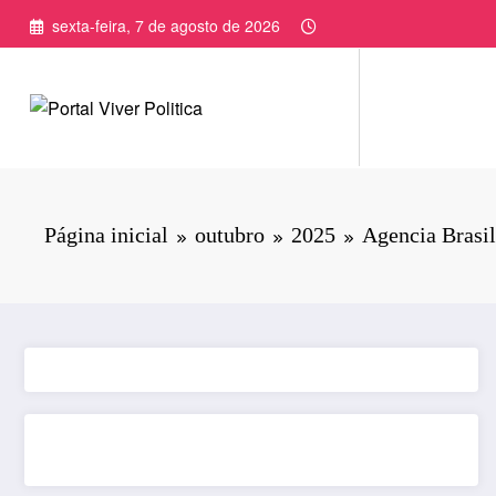
Pular
sexta-feira, 7 de agosto de 2026
para
o
conteúdo
Página inicial
outubro
2025
Agencia Brasil