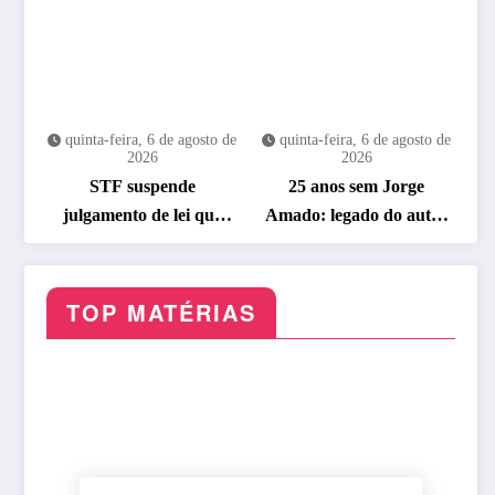
quinta-feira, 6 de agosto de
quinta-feira, 6 de agosto de
2026
2026
STF suspende
25 anos sem Jorge
julgamento de lei que
Amado: legado do autor
proíbe jogos de azar
ganha celebração na
Flipelô
TOP MATÉRIAS