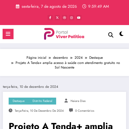
Pular
sexta-feira, 7 de agosto de 2026
9:59:49 AM
para
o
conteúdo
Página inicial
dezembro
2024
Destaque
Projeto A Tenda+ amplia acesso à saúde com atendimento gratuito no
Sol Nascente
terça-feira, 10 de dezembro de 2024
Destaque
Distrito Federal
Naiara Dias
Terça-Feira, 10 De Dezembro De 2024
0 Comentários
Projeto A Tenda+ amplia