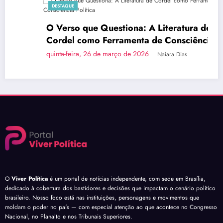
DESTAQUE
O Verso que Questiona: A Literatura de
Cordel como Ferramenta de Consciência
Política
quinta-feira, 26 de março de 2026
Naiara Dias
O
Viver Política
é um portal de notícias independente, com sede em Brasília,
dedicado à cobertura dos bastidores e decisões que impactam o cenário político
brasileiro. Nosso foco está nas instituições, personagens e movimentos que
moldam o poder no país — com especial atenção ao que acontece no Congresso
Nacional, no Planalto e nos Tribunais Superiores.